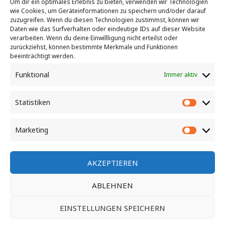
Um dir ein optimales Erlebnis zu bieten, verwenden wir Technologien
wie Cookies, um Geräteinformationen zu speichern und/oder darauf
zuzugreifen. Wenn du diesen Technologien zustimmst, können wir
Daten wie das Surfverhalten oder eindeutige IDs auf dieser Website
verarbeiten. Wenn du deine Einwillligung nicht erteilst oder
zurückziehst, können bestimmte Merkmale und Funktionen
beeinträchtigt werden.
Funktional
Immer aktiv
Marina Ferch, Seeweg 10 D-14548 Schwielowsee OT Ferch -
E-Mail: info@marina-ferch.de - Tel.: 033209 21666
Statistiken
Statisti
Impressum
Marketing
Market
AGB
AKZEPTIEREN
ABLEHNEN
EINSTELLUNGEN SPEICHERN
Copyright © 2026 Marina Ferch