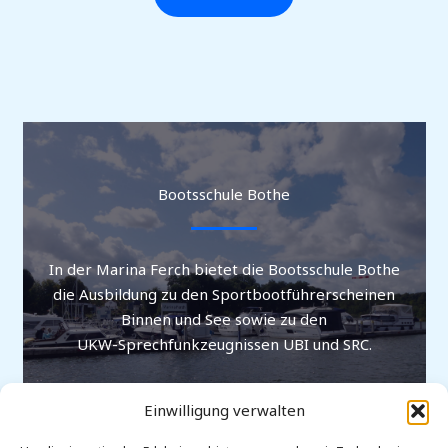
Bootsschule Bothe
In der Marina Ferch bietet die Bootsschule Bothe
die Ausbildung zu den Sportbootführerscheinen
Binnen und See sowie zu den
UKW-Sprechfunkzeugnissen UBI und SRC.
Einwilligung verwalten
MEHR