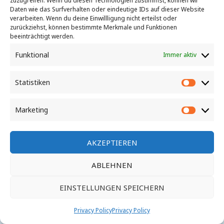
zuzugreifen. Wenn du diesen Technologien zustimmst, können wir
Daten wie das Surfverhalten oder eindeutige IDs auf dieser Website
verarbeiten. Wenn du deine Einwillligung nicht erteilst oder
Marina Ferch, Seeweg 10 D-14548 Schwielowsee OT Ferch -
zurückziehst, können bestimmte Merkmale und Funktionen
E-Mail: info@marina-ferch.de - Tel.: 033209 21666
beeinträchtigt werden.
Funktional
Immer aktiv
Impressum
Statistiken
Statisti
AGB
Marketing
Market
AKZEPTIEREN
ABLEHNEN
Copyright © 2026 Marina Ferch
EINSTELLUNGEN SPEICHERN
Privacy Policy
Privacy Policy